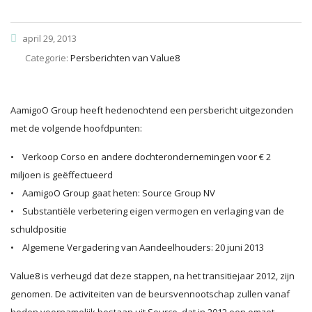
april 29, 2013
Categorie:
Persberichten van Value8
AamigoO Group heeft hedenochtend een persbericht uitgezonden
met de volgende hoofdpunten:
• Verkoop Corso en andere dochterondernemingen voor € 2
miljoen is geëffectueerd
• AamigoO Group gaat heten: Source Group NV
• Substantiële verbetering eigen vermogen en verlaging van de
schuldpositie
• Algemene Vergadering van Aandeelhouders: 20 juni 2013
Value8 is verheugd dat deze stappen, na het transitiejaar 2012, zijn
genomen. De activiteiten van de beursvennootschap zullen vanaf
heden voornamelijk bestaan uit Source, dat in 2012 een omzet