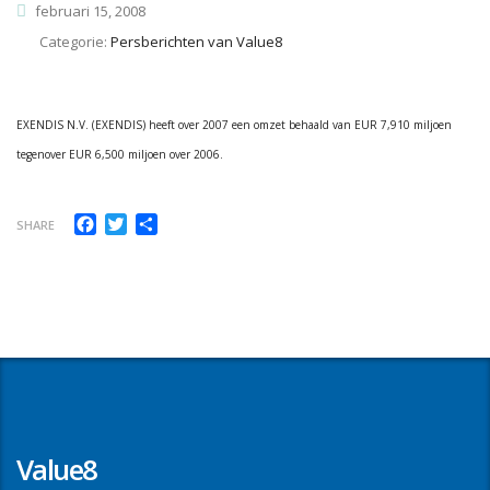
februari 15, 2008
Categorie:
Persberichten van Value8
EXENDIS N.V. (EXENDIS) heeft over 2007 een omzet behaald van EUR 7,910 miljoen
tegenover EUR 6,500 miljoen over 2006.
Facebook
Twitter
Delen
SHARE
Value8