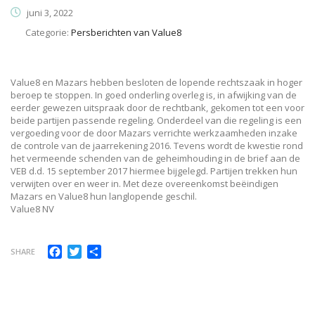
juni 3, 2022
Categorie:
Persberichten van Value8
Value8 en Mazars hebben besloten de lopende rechtszaak in hoger
beroep te stoppen. In goed onderling overleg is, in afwijking van de
eerder gewezen uitspraak door de rechtbank, gekomen tot een voor
beide partijen passende regeling. Onderdeel van die regeling is een
vergoeding voor de door Mazars verrichte werkzaamheden inzake
de controle van de jaarrekening 2016. Tevens wordt de kwestie rond
het vermeende schenden van de geheimhouding in de brief aan de
VEB d.d. 15 september 2017 hiermee bijgelegd. Partijen trekken hun
verwijten over en weer in. Met deze overeenkomst beëindigen
Mazars en Value8 hun langlopende geschil.
Value8 NV
Facebook
Twitter
Delen
SHARE