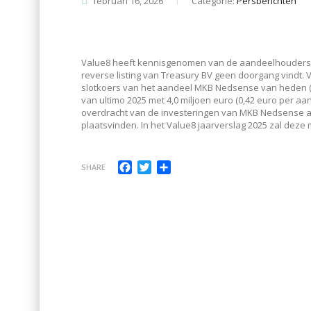
februari 16, 2026
Categorie:
Persberichten
Value8 heeft kennisgenomen van de aandeelhoudersb
reverse listing van Treasury BV geen doorgang vindt.
slotkoers van het aandeel MKB Nedsense van heden (0
van ultimo 2025 met 4,0 miljoen euro (0,42 euro per a
overdracht van de investeringen van MKB Nedsense aan
plaatsvinden. In het Value8 jaarverslag 2025 zal dez
Facebook
Twitter
Delen
SHARE