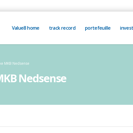
Value8 home
track record
portefeuille
invest
ake MKB Nedsense
 MKB Nedsense