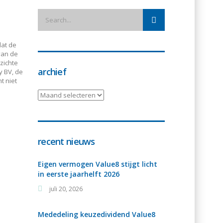
at de
van de
zichte
archief
y BV, de
t niet
archief
recent nieuws
Eigen vermogen Value8 stijgt licht
in eerste jaarhelft 2026
juli 20, 2026
Mededeling keuzedividend Value8