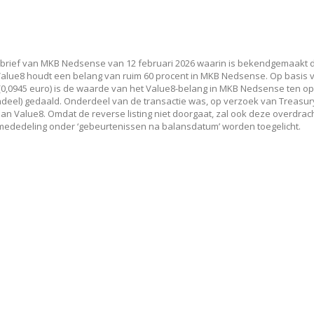
rief van MKB Nedsense van 12 februari 2026 waarin is bekendgemaakt d
 Value8 houdt een belang van ruim 60 procent in MKB Nedsense. Op basis 
,0945 euro) is de waarde van het Value8-belang in MKB Nedsense ten op
andeel) gedaald. Onderdeel van de transactie was, op verzoek van Treasur
 Value8. Omdat de reverse listing niet doorgaat, zal ook deze overdrach
e mededeling onder ‘gebeurtenissen na balansdatum’ worden toegelicht.