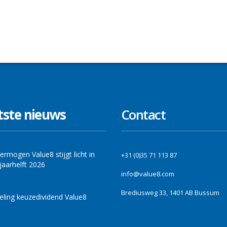
tste nieuws
Contact
ermogen Value8 stijgt licht in
+31 (0)35 71 113 87
jaarhelft 2026
info@value8.com
Brediusweg 33, 1401 AB Bussum
ling keuzedividend Value8