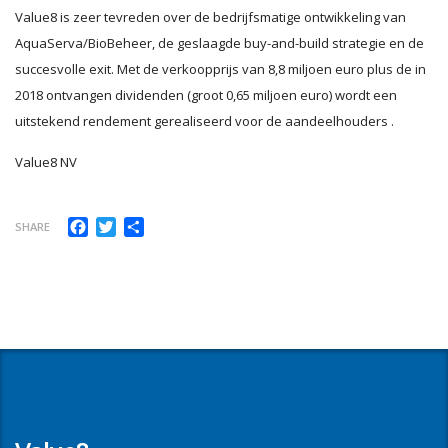
Value8 is zeer tevreden over de bedrijfsmatige ontwikkeling van
AquaServa/BioBeheer, de geslaagde buy-and-build strategie en de
succesvolle exit. Met de verkoopprijs van 8,8 miljoen euro plus de in
2018 ontvangen dividenden (groot 0,65 miljoen euro) wordt een
uitstekend rendement gerealiseerd voor de aandeelhouders .
Value8 NV
Facebook
Twitter
Delen
SHARE