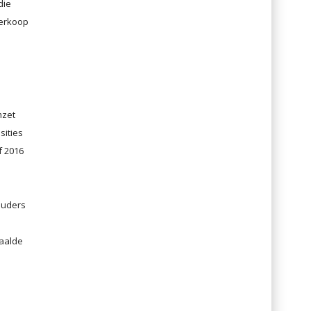
die
verkoop
mzet
sities
f 2016
ouders
daalde