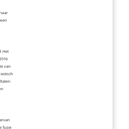
 naar
 een
. Het
 2016
te van
rastisch
ltaten
en
aarvan
e fusie