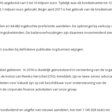
6 uitgebreid van 5 tot 10 miljoen euro. Tijdelijk was de kredietruimte tot 12
1 miljoen euro gebruikt. Begin april 2017 is het gebruik van de kredietrui
len en 64.482 ingekochte preferente aandelen. De opbrengst bij verkoop
ingsdoeleinden. De balansverhoudingen zijn daarmee onverminderd ste
n zouden bij definitieve publicatie nog kunnen wijzigen.
biel gebleven. In 2016 is duidelijk geïnvesteerd in versterking van de orga
t de komst van Remko Herschel (CFO). Inmiddels zijn er twee senior advoca
iteiten voor Value8 zijn zij ook beschikbaar voor ondersteuning van de
de corporate finance activiteiten van onze groep.
usdividend en uitgifte van nieuwe aandelen, toe met 1.145.928 stuks tot