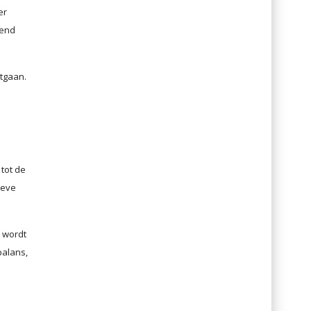
er
dend
tgaan.
 tot de
ieve
t wordt
balans,