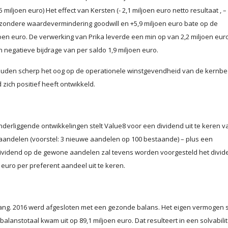
miljoen euro) Het effect van Kersten (- 2,1 miljoen euro netto resultaat , – 
bijzondere waardevermindering goodwill en +5,9 miljoen euro bate op de
en euro. De verwerking van Prika leverde een min op van 2,2 miljoen euro
 negatieve bijdrage van per saldo 1,9 miljoen euro.
den scherp het oog op de operationele winstgevendheid van de kernbe
zich positief heeft ontwikkeld.
derliggende ontwikkelingen stelt Value8 voor een dividend uit te keren v
 aandelen (voorstel: 3 nieuwe aandelen op 100 bestaande) – plus een
dividend op de gewone aandelen zal tevens worden voorgesteld het divid
euro per preferent aandeel uit te keren.
ang. 2016 werd afgesloten met een gezonde balans. Het eigen vermogen 
balanstotaal kwam uit op 89,1 miljoen euro. Dat resulteert in een solvabilit