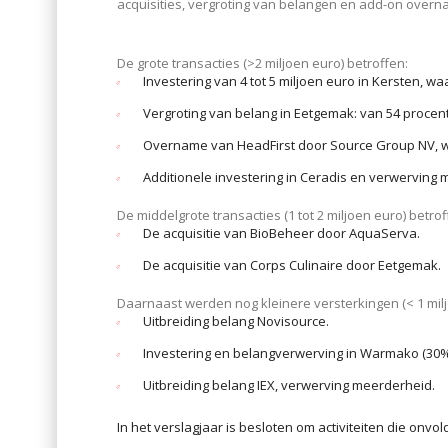
acquisities, vergroting van belangen en add-on overn
De grote transacties (>2 miljoen euro) betroffen:
Investering van 4 tot 5 miljoen euro in Kersten,
Vergroting van belang in Eetgemak: van 54 procent
Overname van HeadFirst door Source Group NV, 
Additionele investering in Ceradis en verwerving
De middelgrote transacties (1 tot 2 miljoen euro) betrof
De acquisitie van BioBeheer door AquaServa.
De acquisitie van Corps Culinaire door Eetgemak.
Daarnaast werden nog kleinere versterkingen (< 1 milj
Uitbreiding belang Novisource.
Investering en belangverwerving in Warmako (30%
Uitbreiding belang IEX, verwerving meerderheid.
In het verslagjaar is besloten om activiteiten die o