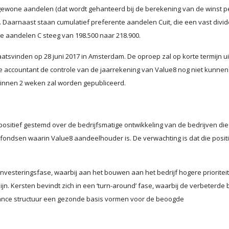
gewone aandelen (dat wordt gehanteerd bij de berekening van de winst p
. Daarnaast staan cumulatief preferente aandelen Cuit, die een vast divi
te aandelen C steeg van 198.500 naar 218.900.
svinden op 28 juni 2017 in Amsterdam. De oproep zal op korte termijn ui
e accountant de controle van de jaarrekening van Value8 nog niet kunnen
 binnen 2 weken zal worden gepubliceerd.
positief gestemd over de bedrijfsmatige ontwikkeling van de bedrijven die
fondsen waarin Value8 aandeelhouder is. De verwachting is dat die posit
investeringsfase, waarbij aan het bouwen aan het bedrijf hogere prioritei
. Kersten bevindt zich in een ‘turn-around’ fase, waarbij de verbeterde 
ance structuur een gezonde basis vormen voor de beoogde