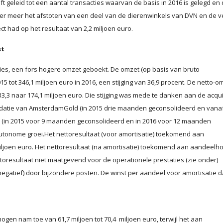
ft geleid tot een aantal transacties waarvan de basis in 2016 is gelegd en 
onder meer het afstoten van een deel van de dierenwinkels van DVN en de 
t had op het resultaat van 2,2 miljoen euro.
st
ties, een fors hogere omzet geboekt. De omzet (op basis van bruto
5 tot 346,1 miljoen euro in 2016, een stijging van 36,9 procent. De netto-o
33,3 naar 174,1 miljoen euro. Die stijging was mede te danken aan de acqui
idatie van AmsterdamGold (in 2015 drie maanden geconsolideerd en vana
 (in 2015 voor 9 maanden geconsolideerd en in 2016 voor 12 maanden
utonome groei.Het nettoresultaat (voor amortisatie) toekomend aan
iljoen euro. Het nettoresultaat (na amortisatie) toekomend aan aandeelh
ttoresultaat niet maatgevend voor de operationele prestaties (zie onder)
 negatief) door bijzondere posten. De winst per aandeel voor amortisatie 
gen nam toe van 61,7 miljoen tot 70,4 miljoen euro, terwijl het aan