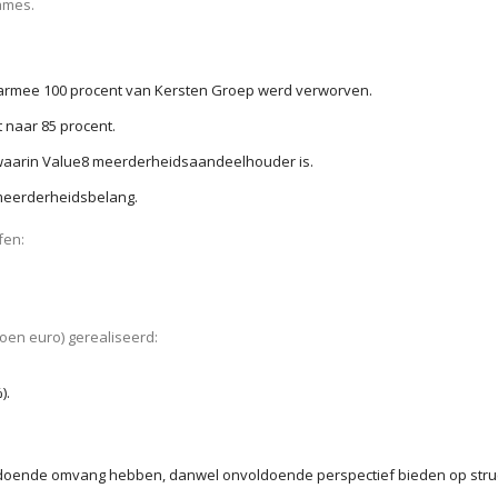
ames.
 waarmee 100 procent van Kersten Groep werd verworven.
 naar 85 procent.
waarin Value8 meerderheidsaandeelhouder is.
 meerderheidsbelang.
fen:
oen euro) gerealiseerd:
).
nvoldoende omvang hebben, danwel onvoldoende perspectief bieden op stru