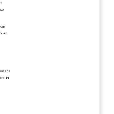
,5
mte
 van
rk en
nisatie
ten in