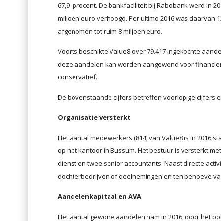
67,9 procent. De bankfaciliteit bij Rabobank werd in 201
miljoen euro verhoogd. Per ultimo 2016 was daarvan 12,
afgenomen tot ruim 8 miljoen euro.
Voorts beschikte Value8 over 79.417 ingekochte aande
deze aandelen kan worden aangewend voor financier
conservatief.
De bovenstaande cijfers betreffen voorlopige cijfers e
Organisatie versterkt
Het aantal medewerkers (814) van Value8 is in 2016 sta
op het kantoor in Bussum. Het bestuur is versterkt me
dienst en twee senior accountants. Naast directe activ
dochterbedrijven of deelnemingen en ten behoeve van 
Aandelenkapitaal en AVA
Het aantal gewone aandelen nam in 2016, door het bon