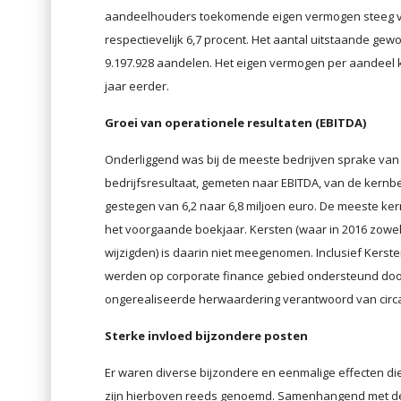
aandeelhouders toekomende eigen vermogen steeg van 
respectievelijk 6,7 procent. Het aantal uitstaande ge
9.197.928 aandelen. Het eigen vermogen per aandeel k
jaar eerder.
Groei van operationele resultaten (EBITDA)
Onderliggend was bij de meeste bedrijven sprake van 
bedrijfsresultaat, gemeten naar EBITDA, van de kernbed
gestegen van 6,2 naar 6,8 miljoen euro. De meeste ke
het voorgaande boekjaar. Kersten (waar in 2016 zowel
wijzigden) is daarin niet meegenomen. Inclusief Kerste
werden op corporate finance gebied ondersteund door 
ongerealiseerde herwaardering verantwoord van circa 
Sterke invloed bijzondere posten
Er waren diverse bijzondere en eenmalige effecten die
zijn hierboven reeds genoemd. Samenhangend met de H