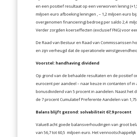
en een positief resultaat op een verworven lening (+1,5 
miljoen euro afboeking leningen , – 1,2 miljoen euro 
overgenomen financiering) bedroeg per saldo 2,4 miljo
Verder zorgden koerseffecten (exclusief FNG) voor een
De Raad van Bestuur en Raad van Commissarissen hou
en zijn verheugd dat de operationele winstgevendheid 
Voorstel: handhaving dividend
Op grond van de behaalde resultaten en de positief on
eurocent per aandeel – naar keuze in contanten of in
bonusdividend van 5 procent in aandelen. Naast het 
de 7 procent Cumulatief Preferente Aandelen van 1,75 
Balans blijft gezond: solvabiliteit 67,9 procent
Value8 acht goede balansverhoudingen van groot bel
van 56,7 tot 60,5 miljoen euro. Het vennootschappelijk 