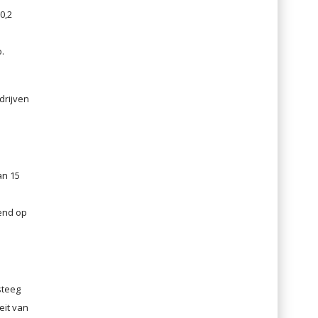
0,2
.
drijven
an 15
end op
steeg
eit van