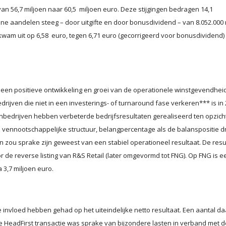
56,7 miljoen naar 60,5 miljoen euro. Deze stijgingen bedragen 14,1
wone aandelen steeg – door uitgifte en door bonusdividend – van 8.052.000
wam uit op 6,58 euro, tegen 6,71 euro (gecorrigeerd voor bonusdividend)
een positieve ontwikkeling en groei van de operationele winstgevendheid
rijven die niet in een investerings- of turnaround fase verkeren*** is in
rnbedrijven hebben verbeterde bedrijfsresultaten gerealiseerd ten opzich
 vennootschappelijke structuur, belangpercentage als de balanspositie d
n zou sprake zijn geweest van een stabiel operationeel resultaat. De resu
de reverse listing van R&S Retail (later omgevormd tot FNG). Op FNG is e
3,7 miljoen euro.
 invloed hebben gehad op het uiteindelijke netto resultaat. Een aantal d
eadFirst transactie was sprake van bijzondere lasten in verband met d