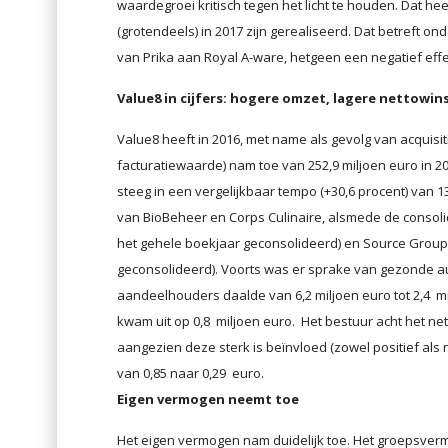
waardegroei kritisch tegen het licht te houden. Dat hee
(grotendeels) in 2017 zijn gerealiseerd. Dat betreft 
van Prika aan Royal A-ware, hetgeen een negatief effec
Value8 in cijfers: hogere omzet, lagere nettowin
Value8 heeft in 2016, met name als gevolg van acquisi
facturatiewaarde) nam toe van 252,9 miljoen euro in 201
steeg in een vergelijkbaar tempo (+30,6 procent) van 1
van BioBeheer en Corps Culinaire, alsmede de consol
het gehele boekjaar geconsolideerd) en Source Group
geconsolideerd). Voorts was er sprake van gezonde a
aandeelhouders daalde van 6,2 miljoen euro tot 2,4 m
kwam uit op 0,8 miljoen euro. Het bestuur acht het ne
aangezien deze sterk is beïnvloed (zowel positief als
van 0,85 naar 0,29 euro.
Eigen vermogen neemt toe
Het eigen vermogen nam duidelijk toe. Het groepsvermo