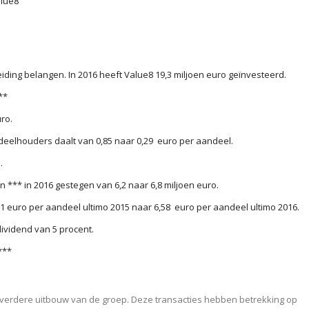
alue8
eiding belangen. In 2016 heeft Value8 19,3 miljoen euro geïnvesteerd.
**
uro.
deelhouders daalt van 0,85 naar 0,29 euro per aandeel.
.
*** in 2016 gestegen van 6,2 naar 6,8 miljoen euro.
1 euro per aandeel ultimo 2015 naar 6,58 euro per aandeel ultimo 2016.
vidend van 5 procent.
***
in verdere uitbouw van de groep. Deze transacties hebben betrekking op