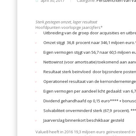
april 30, 2017
Categorie:
Persberichten van V
Sterk gestegen omzet, lager resultaat
Hoofdpunten voorlopige jaarcijfers*
Uitbreiding van de groep door acquisities en uitbr
Omzet stijgt 36,8 procent naar 346,1 miljoen euro.
Eigen vermogen stijgt van 56,7 naar 60,5 miljoen e
Nettowinst (voor amortisatie) toekomend aan aan
Resultaat sterk beïnvloed door bijzondere posten
Operationeel resultaat van de kernondernemingen 
Eigen vermogen per aandeel licht gedaald: van 6,7
Dividend gehandhaafd op 0,15 euro**** + bonusdi
Solvabiliteit onverminderd sterk (67,9 procent). **
Jaarverslag binnenkort beschikbaar gesteld
Value8 heeft in 2016 19,3 miljoen euro geïnvesteerd 