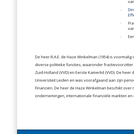
van
Dir
Eff
Fra
van
Eer
De heer R.A.E. de Haze Winkelman (1954) is voormalig di
diverse politieke functies, waaronder fractievoorzitter
Zuid-Holland (VVD) en Eerste Kamerlid (VVD). De heer 
Universiteit Leiden en was voorafgaand aan zijn perio
Financiën. De heer de Haze Winkelman beschikt over 
ondernemingen, internationale financiële markten en