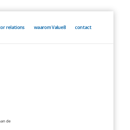
or relations
waarom Value8
contact
 aan de