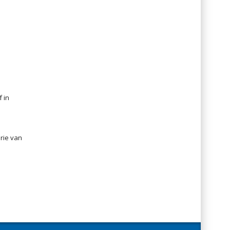
f in
rie van