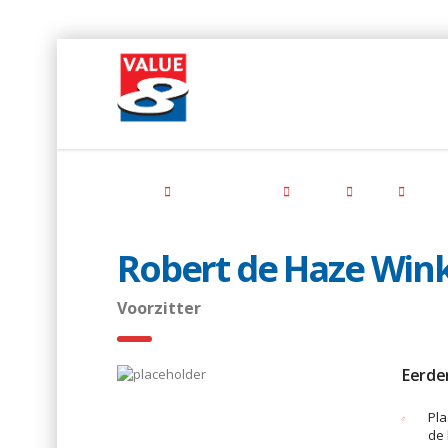
Home
Dáárom Value8
Team
RvC
Robe
Robert de Haze Win
Voorzitter
Eerde
Pl
de 