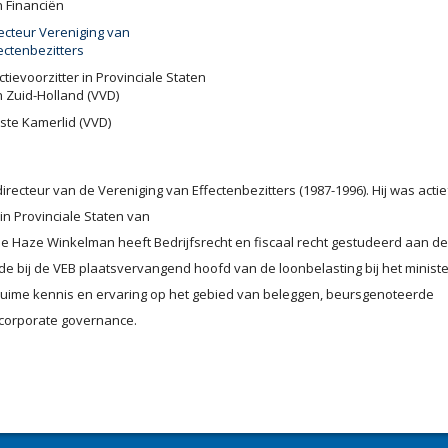
 Financiën
ecteur Vereniging van
ectenbezitters
ctievoorzitter in Provinciale Staten
 Zuid-Holland (VVD)
ste Kamerlid (VVD)
recteur van de Vereniging van Effectenbezitters (1987-1996). Hij was actie
 in Provinciale Staten van
de Haze Winkelman heeft Bedrijfsrecht en fiscaal recht gestudeerd aan de
de bij de VEB plaatsvervangend hoofd van de loonbelasting bij het ministe
ruime kennis en ervaring op het gebied van beleggen, beursgenoteerde
 corporate governance.