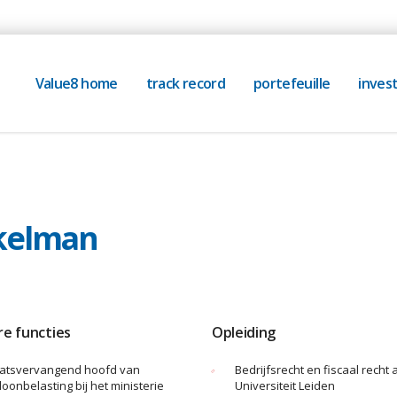
Value8 home
track record
portefeuille
invest
rt de Haze Winkelman
kelman
re functies
Opleiding
aatsvervangend hoofd van
Bedrijfsrecht en fiscaal recht
loonbelasting bij het ministerie
Universiteit Leiden