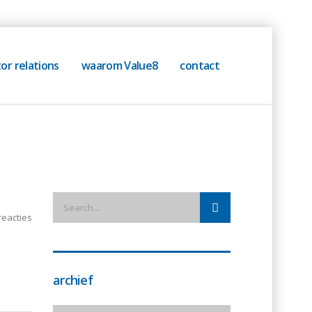
or relations
waarom Value8
contact
eacties
archief
archief