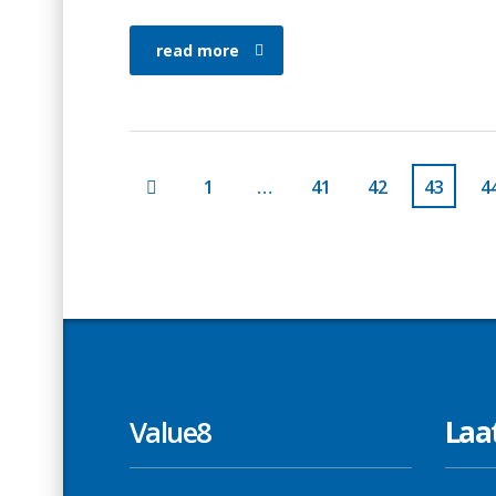
read more
1
…
41
42
43
4
Value8
Laa