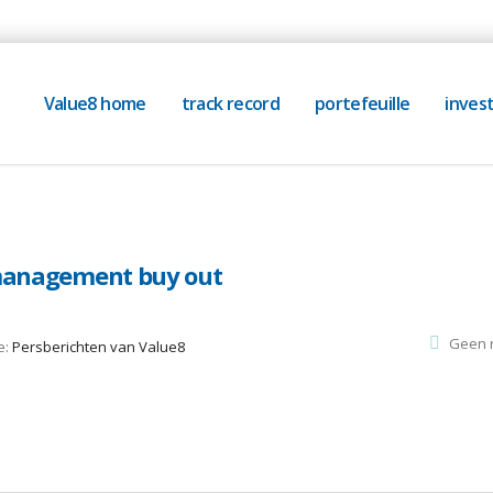
Value8 home
track record
portefeuille
invest
 management buy out
Geen r
e:
Persberichten van Value8