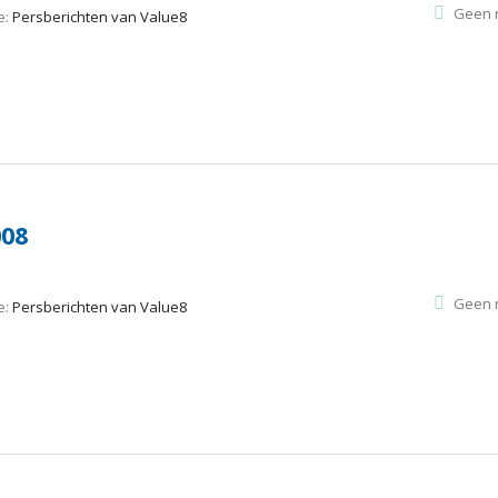
Geen r
e:
Persberichten van Value8
008
Geen r
e:
Persberichten van Value8