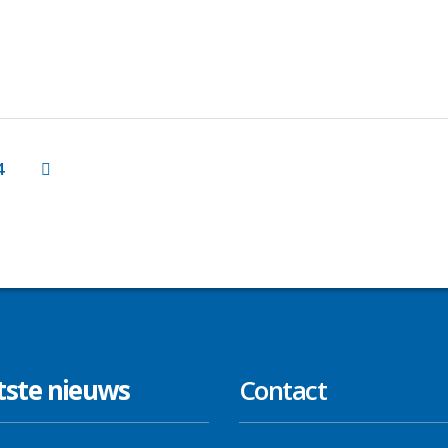
4
tste nieuws
Contact