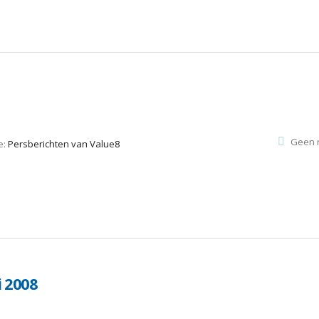
Geen r
e:
Persberichten van Value8
i 2008