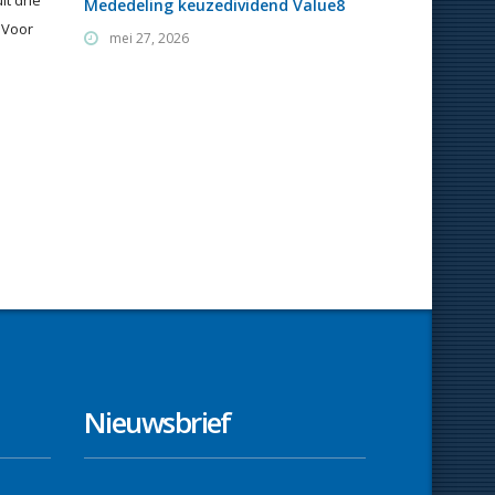
it drie
Mededeling keuzedividend Value8
 Voor
mei 27, 2026
Nieuwsbrief