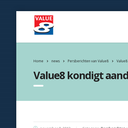
Home
news
Persberichten van Value8
Value8 
Value8 kondigt aande