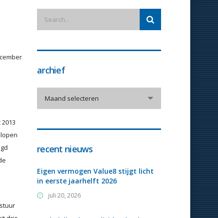
ecember
archief
archief
Maand selecteren
t 2013
elopen
igd
recent nieuws
de
Eigen vermogen Value8 stijgt licht
in eerste jaarhelft 2026
juli 20, 2026
stuur