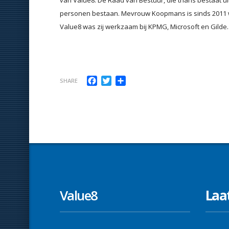
van Value8. De Raad van Bestuur, die thans bestaat ui
personen bestaan. Mevrouw Koopmans is sinds 2011 
Value8 was zij werkzaam bij KPMG, Microsoft en Gilde.
Facebook
Twitter
Delen
SHARE
Value8
Laa