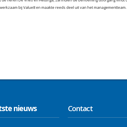
t de heren De Vries en Hettinga, zal indien de benoeming doorgang vindt u
werkzaam bij Value8 en maakte reeds deel uit van het managementteam.
tste nieuws
Contact