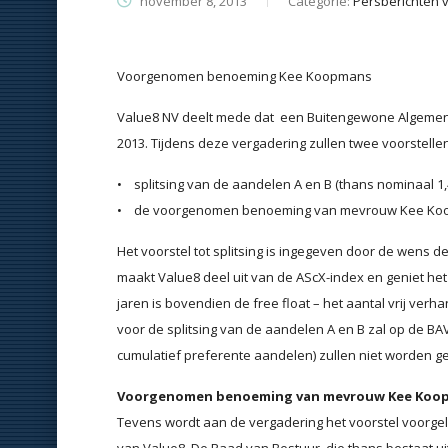
november 8, 2013
Categorie:
Persberichten 
Voorgenomen benoeming Kee Koopmans
Value8 NV deelt mede dat een Buitengewone Algemen
2013. Tijdens deze vergadering zullen twee voorstell
• splitsing van de aandelen A en B (thans nominaal 1,
• de voorgenomen benoeming van mevrouw Kee Koopm
Het voorstel tot splitsing is ingegeven door de wens 
maakt Value8 deel uit van de AScX-index en geniet he
jaren is bovendien de free float – het aantal vrij ve
voor de splitsing van de aandelen A en B zal op de 
cumulatief preferente aandelen) zullen niet worden ges
Voorgenomen benoeming van mevrouw Kee Koo
Tevens wordt aan de vergadering het voorstel voorg