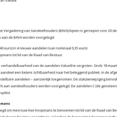
van Value8
e Vergadering van Aandeelhouders (BAVA) bijeen is geroepen voor 20 d
en aan de BAVA worden voorgelegd:
40 euro) in 4 nieuwe aandelen (van nominaal 0,35 euro)
ans tot lid van de Raad van Bestuur.
de verhandelbaarheid van de aandelen Value8 te vergroten. Sinds 18 maar
t aandeel een betere zichtbaarheid naar het beleggend publiek. In de afg
rhandelbare aandelen – aanzienlijk toegenomen. De statutenwijziging benod
BAVA aan aandeelhouders worden voorgelegd. De aandelen C (de genoteer
plitst.
pmans
elegd om mevrouw Kee Koopmans te benoemen tot lid van de Raad van Be