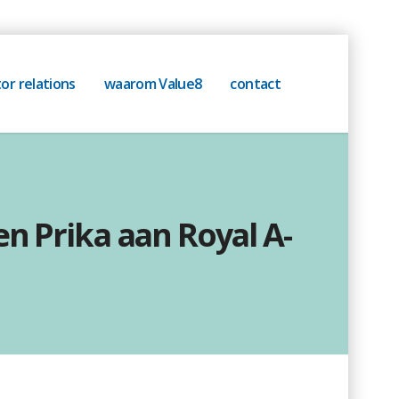
or relations
waarom Value8
contact
n Prika aan Royal A-