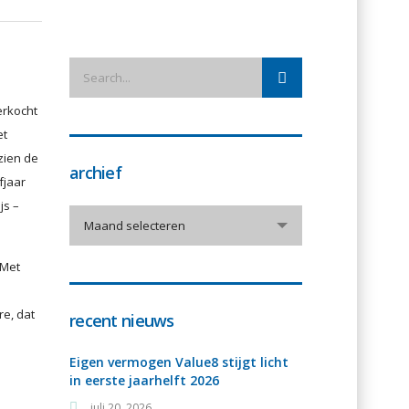
erkocht
et
zien de
archief
fjaar
js –
archief
Maand selecteren
 Met
e, dat
recent nieuws
Eigen vermogen Value8 stijgt licht
in eerste jaarhelft 2026
juli 20, 2026