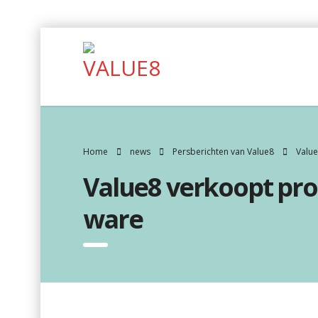
Home
news
Persberichten van Value8
Value
Value8 verkoopt pro
ware