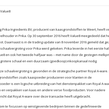
 Value8
 Prika Ingredients BV, producent van kaasgrondstoffen te Weert, heeft v
elhouder in Prika. Op 30 september 2016 heeft Value8 meegedeeld dat h
root. Daarnaast is in de trading update van 8 november 2016 gemeld dat ge
t schaalvergroting voor Prika werd gekeken. Prika leverde in het eerste hal
lue8 en ook het tweede halfjaar was – met name door de gestegen melkpri
 grotere schaal en een duurzaam (goedkoop) inkoopkanaal nodig.
e schaalvergroting is gevonden in de strategische partner Royal A-ware.
grondstoffen zoals kaaspoeder produceren voor klanten in de
eder is een logische uitbreiding van het dienstenpakket van Royal A-war
jden en verpakken van kaas en andere verse foodproducten. Voor nadere
richt dat Royal A-ware over deze transactie heeft uitgebracht.
e om te focussen op winstgevende bedrijven binnen de gedefinieerde