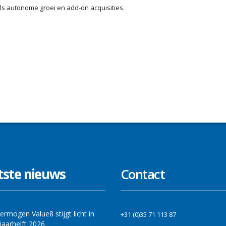
ls autonome groei en add-on acquisities.
tste nieuws
Contact
ermogen Value8 stijgt licht in
+31 (0)35 71 113 87
jaarhelft 2026