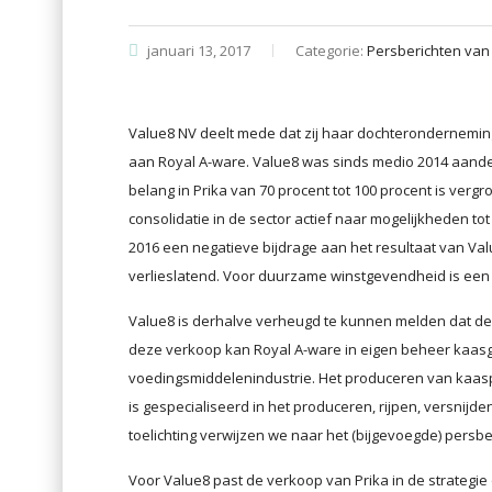
januari 13, 2017
Categorie:
Persberichten van
Value8 NV deelt mede dat zij haar dochteronderneming
aan Royal A-ware. Value8 was sinds medio 2014 aande
belang in Prika van 70 procent tot 100 procent is verg
consolidatie in de sector actief naar mogelijkheden to
2016 een negatieve bijdrage aan het resultaat van Va
verlieslatend. Voor duurzame winstgevendheid is een
Value8 is derhalve verheugd te kunnen melden dat dez
deze verkoop kan Royal A-ware in eigen beheer kaas
voedingsmiddelenindustrie. Het produceren van kaaspo
is gespecialiseerd in het produceren, rijpen, versni
toelichting verwijzen we naar het (bijgevoegde) persbe
Voor Value8 past de verkoop van Prika in de strategi