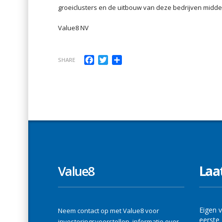
groeiclusters en de uitbouw van deze bedrijven midde
Value8 NV
Facebook
Twitter
Delen
SHARE
Value8
Laa
Eigen v
Neem contact op met Value8 voor
eerste 
investeringsvoorstellen, informatie over